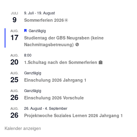
9. Juli
-
19. August
JULI
9
Sommerferien 2026☀️
Hervorgehoben
Ganztägig
AUG.
17
Studientag der GBS Neugraben (keine
Nachmittagsbetreuung) 🚫
8:00
AUG.
20
1.Schultag nach den Sommerferien 🏫
Ganztägig
AUG.
25
Einschulung 2026 Jahrgang 1
Ganztägig
AUG.
26
Einschulung 2026 Vorschule
26. August
-
4. September
AUG.
26
Projektwoche Soziales Lernen 2026 Jahrgang 1
Kalender anzeigen