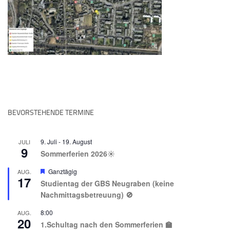
BEVORSTEHENDE TERMINE
9. Juli
-
19. August
JULI
9
Sommerferien 2026☀️
Hervorgehoben
Ganztägig
AUG.
17
Studientag der GBS Neugraben (keine
Nachmittagsbetreuung) 🚫
8:00
AUG.
20
1.Schultag nach den Sommerferien 🏫