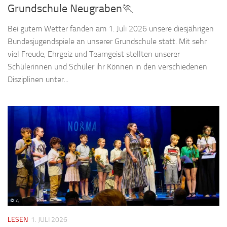
Grundschule Neugraben🏃
Bei gutem Wetter fanden am 1. Juli 2026 unsere diesjährigen
Bundesjugendspiele an unserer Grundschule statt. Mit sehr
viel Freude, Ehrgeiz und Teamgeist stellten unserer
Schülerinnen und Schüler ihr Können in den verschiedenen
Disziplinen unter...
© 4
LESEN
1. JULI 2026