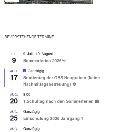
BEVORSTEHENDE TERMINE
9. Juli
-
19. August
JULI
9
Sommerferien 2026☀️
Hervorgehoben
Ganztägig
AUG.
17
Studientag der GBS Neugraben (keine
Nachmittagsbetreuung) 🚫
8:00
AUG.
20
1.Schultag nach den Sommerferien 🏫
Ganztägig
AUG.
25
Einschulung 2026 Jahrgang 1
Ganztägig
AUG.