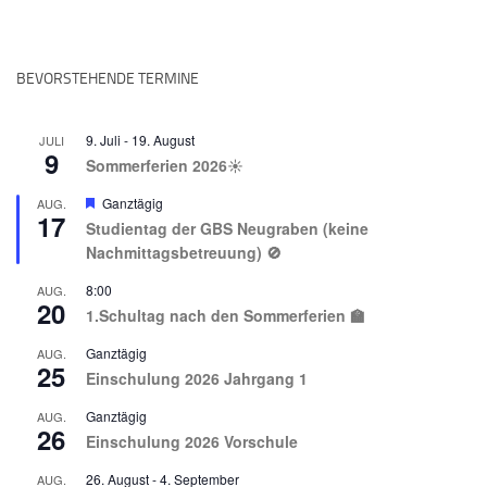
BEVORSTEHENDE TERMINE
9. Juli
-
19. August
JULI
9
Sommerferien 2026☀️
Hervorgehoben
Ganztägig
AUG.
17
Studientag der GBS Neugraben (keine
Nachmittagsbetreuung) 🚫
8:00
AUG.
20
1.Schultag nach den Sommerferien 🏫
Ganztägig
AUG.
25
Einschulung 2026 Jahrgang 1
Ganztägig
AUG.
26
Einschulung 2026 Vorschule
26. August
-
4. September
AUG.