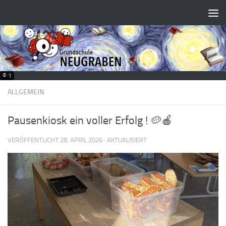
Zum Inhalt springen
© 1
ALLGEMEIN
Pausenkiosk ein voller Erfolg ! 🥔🍎
VERÖFFENTLICHT
28. APRIL 2026
· AKTUALISIERT