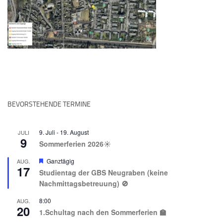
BEVORSTEHENDE TERMINE
9. Juli
-
19. August
JULI
9
Sommerferien 2026☀️
Hervorgehoben
Ganztägig
AUG.
17
Studientag der GBS Neugraben (keine
Nachmittagsbetreuung) 🚫
8:00
AUG.
20
1.Schultag nach den Sommerferien 🏫