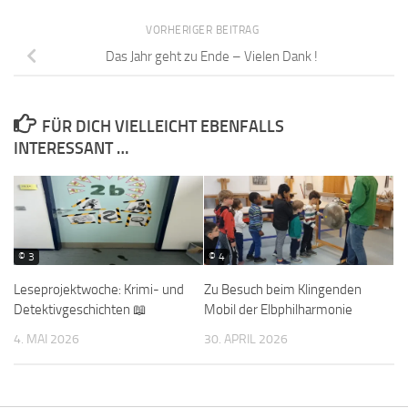
VORHERIGER BEITRAG
Das Jahr geht zu Ende – Vielen Dank !
FÜR DICH VIELLEICHT EBENFALLS
INTERESSANT …
© 3
© 4
Leseprojektwoche: Krimi- und
Zu Besuch beim Klingenden
Detektivgeschichten 📖
Mobil der Elbphilharmonie
4. MAI 2026
30. APRIL 2026