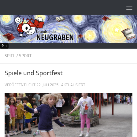
Zum Inhalt springen
© 1
SPIEL
/
SPORT
Spiele und Sportfest
VERÖFFENTLICHT
22. JULI 2025
· AKTUALISIERT