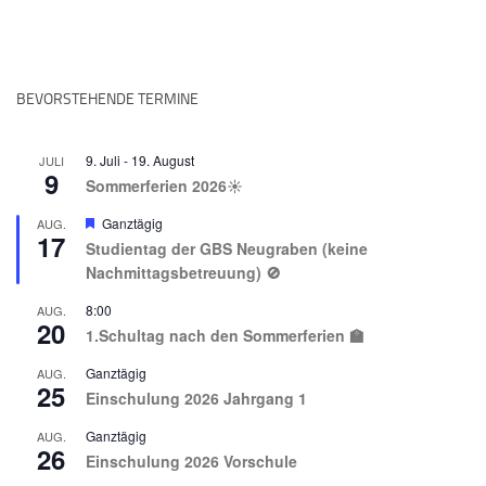
BEVORSTEHENDE TERMINE
9. Juli
-
19. August
JULI
9
Sommerferien 2026☀️
Hervorgehoben
Ganztägig
AUG.
17
Studientag der GBS Neugraben (keine
Nachmittagsbetreuung) 🚫
8:00
AUG.
20
1.Schultag nach den Sommerferien 🏫
Ganztägig
AUG.
25
Einschulung 2026 Jahrgang 1
Ganztägig
AUG.
26
Einschulung 2026 Vorschule