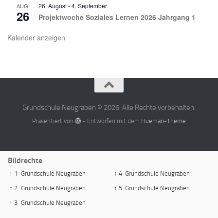
26. August
-
4. September
AUG.
26
Projektwoche Soziales Lernen 2026 Jahrgang 1
Kalender anzeigen
Grundschule Neugraben © 2026. Alle Rechte vorbehalten.
Präsentiert von
- Entworfen mit dem
Hueman-Theme
Bildrechte
↑ 1
Grundschule Neugraben
↑ 4
Grundschule Neugraben
↑ 2
Grundschule Neugraben
↑ 5
Grundschule Neugraben
↑ 3
Grundschule Neugraben