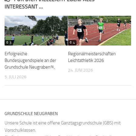
INTERESSANT …
© 3
© 4
Erfolgreiche
Regionalmeisterschaften
Bundesjugendspiele an der
Leichtathletik 2026
Grundschule Neugraben🏃
24. JUNI 2026
5. JULI 2026
GRUNDSCHULE NEUGRABEN
Unsere Schule ist eine offene Ganztagsgrundschule (GBS) mit
Vorschulklassen.