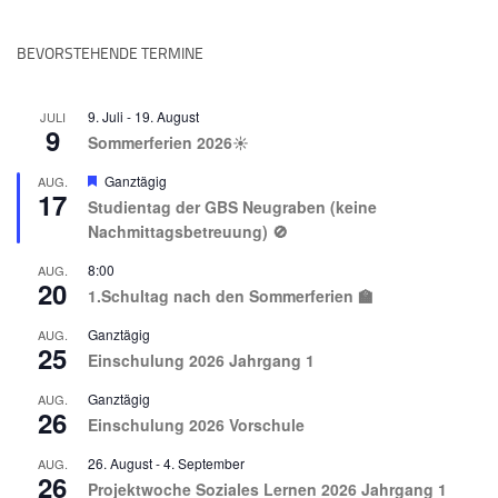
BEVORSTEHENDE TERMINE
9. Juli
-
19. August
JULI
9
Sommerferien 2026☀️
Hervorgehoben
Ganztägig
AUG.
17
Studientag der GBS Neugraben (keine
Nachmittagsbetreuung) 🚫
8:00
AUG.
20
1.Schultag nach den Sommerferien 🏫
Ganztägig
AUG.
25
Einschulung 2026 Jahrgang 1
Ganztägig
AUG.
26
Einschulung 2026 Vorschule
26. August
-
4. September
AUG.
26
Projektwoche Soziales Lernen 2026 Jahrgang 1