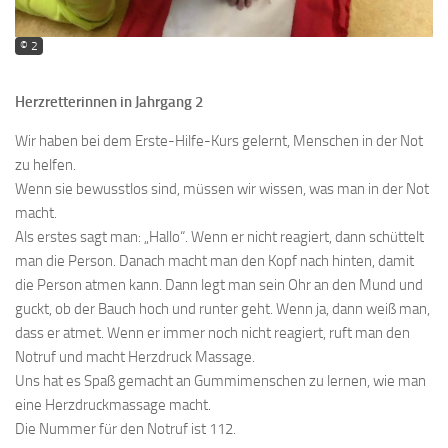
© 2
Herzretterinnen in Jahrgang 2
Wir haben bei dem Erste
-H
ilfe-
Kurs gelernt,
Menschen
in der Not
zu
helfen.
W
enn sie bewusstlos sind,
müssen
wir
wissen, was man in der Not
macht
.
Als erstes sagt man
:
„H
allo
“.
Wenn er nicht reagiert, dann schüttelt
man die Person. Danach macht man den Kopf nach hinten, damit
die Person atmen kann. Dann legt man sein Ohr an den Mund und
guckt, ob der Bauch hoch und runter geht. Wenn ja, dann weiß man,
dass er atmet. Wenn er immer noch nicht reagiert, ruft man den
Notruf und macht Herzdruck Massage.
Uns hat
es
Spaß gemacht an Gummimenschen zu lernen, wie man
eine Herzdruckmassage macht.
Die Nummer für den Notruf ist 112.