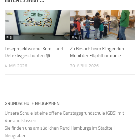
INTERESSANT …
© 3
© 4
Leseprojektwoche: Krimi- und
Zu Besuch beim Klingenden
Detektivgeschichten 📖
Mobil der Elbphilharmonie
4. MAI 2026
30. APRIL 2026
GRUNDSCHULE NEUGRABEN
Unsere Schule ist eine offene Ganztagsgrundschule (GBS) mit
Vorschulklassen.
Sie finden uns am südlichen Rand Hamburgs im Stadtteil
Neugraben.