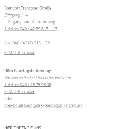
Standort Francoper Straße
(Jahrgang 3-4)
– Zugang über Wümmeweg –
Telefon: 040 / 42 89 615 – 13
Fax: 040 / 42 89 615 – 22
E-Mail-Formular
Büro Ganztagsbetreuung:
Wir sind an beiden Standorten vertreten.
Telefon: 040 / 76 75 93 08
E-Mail-Formular
oder
gbs-neugraben@drk-paedagogik.hamburg
HIER FINDEN SIE UNS