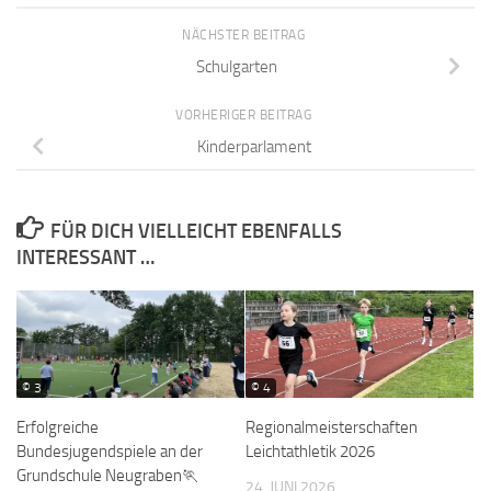
NÄCHSTER BEITRAG
Schulgarten
VORHERIGER BEITRAG
Kinderparlament
FÜR DICH VIELLEICHT EBENFALLS
INTERESSANT …
© 3
© 4
Erfolgreiche
Regionalmeisterschaften
Bundesjugendspiele an der
Leichtathletik 2026
Grundschule Neugraben🏃
24. JUNI 2026