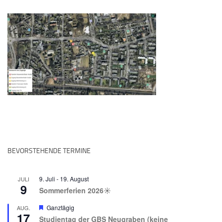
BEVORSTEHENDE TERMINE
9. Juli
-
19. August
JULI
9
Sommerferien 2026☀️
Hervorgehoben
Ganztägig
AUG.
17
Studientag der GBS Neugraben (keine